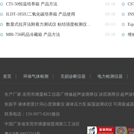
CTI-50恒温培养箱 产品方法
03-18
C
ILDT-185IU二氧化碳培养箱 产品使用
03-18
IN
数显式拉开法附着力测试仪 粘结强度检测仪...
03-13
Eq
MBl-750药品冷藏箱 产品方法
03-18
维修
首页
环保气体检测
无损诊断仪器
电力检测仪器
生产厂家:东莞市塘厦精工仪器厂维修超声波测厚仪 涂层测厚仪 超声波硬
矩扳手 液体密度计 同心度测量仪 液体压力泵 振荡波测试仪 可调衰减器 
联系电话：159-9977-8201微信
中国广东省东莞市塘厦镇莲湖第三工业区
粤ICP备20072713号