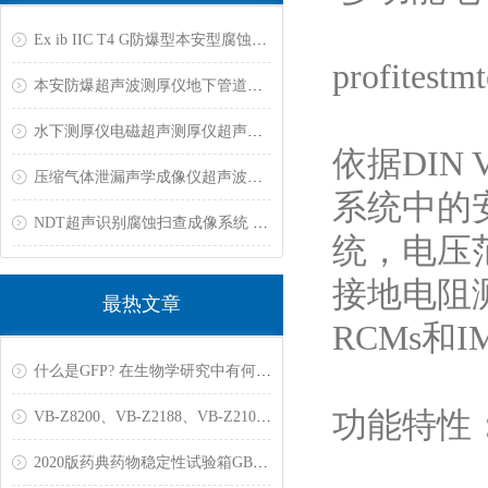
Ex ib IIC T4 G防爆型本安型腐蚀金属超声波测厚仪
profitestm
本安防爆超声波测厚仪地下管道超声泄漏探测仪地下管道防腐层检测仪
水下测厚仪电磁超声测厚仪超声波高温测厚仪管体腐蚀成像检测系统
依据DIN V
压缩气体泄漏声学成像仪超声波泄漏检测仪粉末涂层测厚仪
系统中的
NDT超声识别腐蚀扫查成像系统 扫描产品缺陷成像测厚仪 超声波腐蚀测厚仪
统，电压范围
接地电阻测
最热文章
RCMs和
什么是GFP? 在生物学研究中有何用途？
功能特性
VB-Z8200、VB-Z2188、VB-Z2101、VB-Z2102、VB-12161变送器
2020版药典药物稳定性试验箱GB/T10586-2006标准