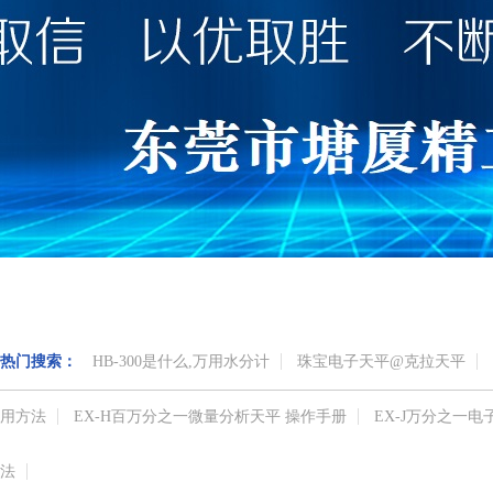
热门搜索：
HB-300是什么,万用水分计
珠宝电子天平@克拉天平
用方法
EX-H百万分之一微量分析天平 操作手册
EX-J万分之一
法