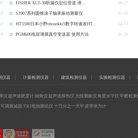
09
FISHER XLT-30听漏仪定位管道 泄...
08-17
18
S3907系列圆锥滚子轴承振动测量仪
01-05
18
HT5500日本小野onosokki5数字转速表HT...
04-13
18
PGM606电容薄膜真空变送器 使用方法
09-29
测仪器
计量检测仪器
建筑检测仪器
实验检测仪器
 超声波硬度计 倾角仪 超声波探伤仪 无线测振仪 角度水平仪 甲醛检测仪
可调衰减器 3561电池测试仪 十万分之一天平 皮带张力计