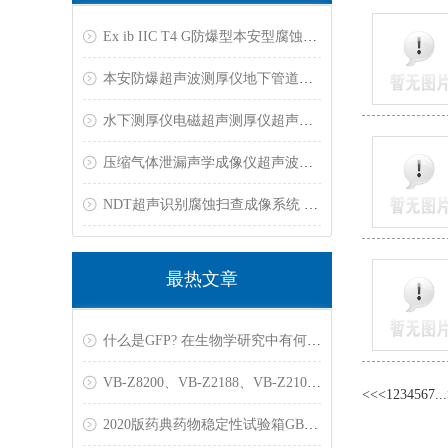
Ex ib IIC T4 G防爆型本安型腐蚀金属超声波测厚仪
本安防爆超声波测厚仪地下管道超声泄漏探测仪地下管道防腐层检测仪
水下测厚仪电磁超声测厚仪超声波高温测厚仪管体腐蚀成像检测系统
压缩气体泄漏声学成像仪超声波泄漏检测仪粉末涂层测厚仪
NDT超声识别腐蚀扫查成像系统 扫描产品缺陷成像测厚仪 超声波腐蚀测厚仪
最热文章
什么是GFP? 在生物学研究中有何用途？
VB-Z8200、VB-Z2188、VB-Z2101、VB-Z2102、VB-12161变送器
<<
<
1
2
3
4
5
6
7
...
2020版药典药物稳定性试验箱GB/T10586-2006标准