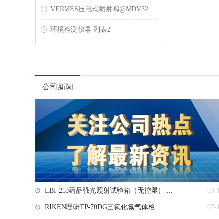
VERMES压电式喷射阀@MDV3200-HM压电式喷胶阀
环境检测仪器 列表2
公司新闻
LBI-250药品强光照射试验箱（无控湿） ...
03-
RIKEN理研TP-70DG三氟化氮气体检...
07-