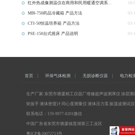
红外热成像测温仪在商用和民用暖通空调系...
10-
MBl-750药品冷藏箱 产品方法
03-
CTI-50恒温培养箱 产品方法
03-
PSE-150台式摇床 产品说明
03-
首页
环保气体检测
无损诊断仪器
电力检
生产厂家:东莞市塘厦精工仪器厂维修超声波测厚仪 涂层测厚仪
矩扳手 液体密度计 同心度测量仪 液体压力泵 振荡波测试仪 
联系电话：159-9977-8201微信
中国广东省东莞市塘厦镇莲湖第三工业区
粤ICP备20072713号