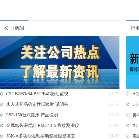
公司新闻
行
CZJ-B2/B3/B4/B3G/B4G振动监视...
03-22
AQ
步入式药品稳定性试验室​ 说明书
03-18
G
PSE-150台式摇床 产品说明
03-18
奥林
金属亀裂深度計 RMG4015 裂纹测深仪
05-06
X
JGK-A多功能在动振动监控报警装置
11-30
美国