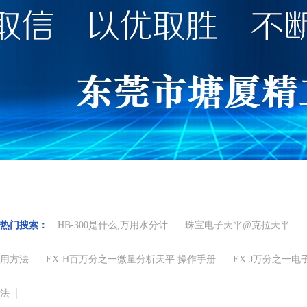
热门搜索：
HB-300是什么,万用水分计
珠宝电子天平@克拉天平
用方法
EX-H百万分之一微量分析天平 操作手册
EX-J万分之一
法